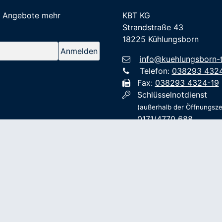
e Angebote mehr
KBT KG
Strandstraße 43
18225 Kühlungsborn
info@kuehlungsborn-t
Telefon:
038293 432
Fax:
038293 4324-19
Schlüsselnotdienst
(außerhalb der Öffnungsze
0171/4770 688
oder
0800/7239 926
ÖFFNUNGSZEITEN
Mo-So
09.00-17.00
Feiertags
n. Vereinbarun