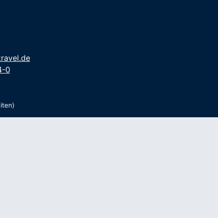
ravel.de
4-0
iten)
g