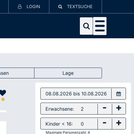
LOGIN
TEXTSUCHE
ssen
Lage
-
+
Erwachsene:
-
+
Kinder < 16:
Maximale Personenzahl:
4