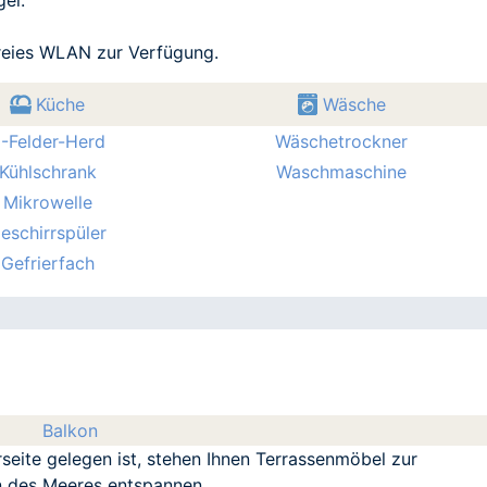
freies WLAN zur Verfügung.
Küche
Wäsche
-Felder-Herd
Wäschetrockner
Kühlschrank
Waschmaschine
Mikrowelle
eschirrspüler
Gefrierfach
Balkon
eite gelegen ist, stehen Ihnen Terrassenmöbel zur
n des Meeres entspannen.