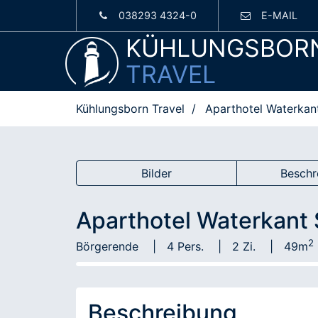
038293 4324-0
E-MAIL
KÜHLUNGSBOR
TRAVEL
Kühlungsborn Travel
Aparthotel Waterkant
Bilder
Beschr
Aparthotel Waterkant 
2
Börgerende
4 Pers.
2 Zi.
49m
Beschreibung