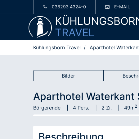
038293 4324-0
E-MAIL
KÜHLUNGSBOR
TRAVEL
Kühlungsborn Travel
Aparthotel Waterkant
Bilder
Beschr
Aparthotel Waterkant S
2
Börgerende
4 Pers.
2 Zi.
49m
Beschreibung