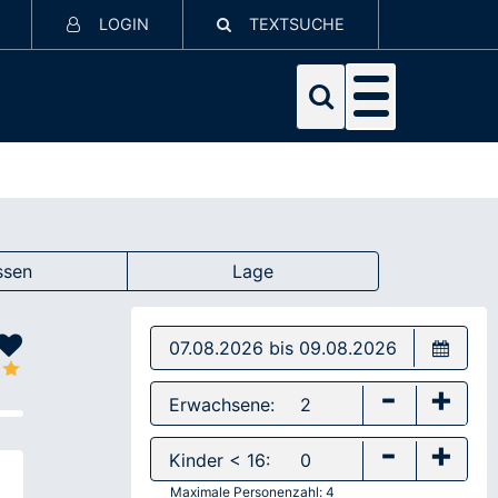
LOGIN
TEXTSUCHE
ssen
Lage
-
+
Erwachsene:
-
+
Kinder < 16:
Maximale Personenzahl:
4