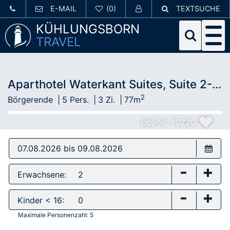
E-MAIL
TEXTSUCHE
KÜHLUNGSBORN
TRAVEL
Aparthotel Waterkant Suites, Suite 2-36
2
Börgerende
5 Pers.
3 Zi.
77m
Obj-Nr. 10220
-
+
Erwachsene:
-
+
Kinder < 16:
Maximale Personenzahl:
5