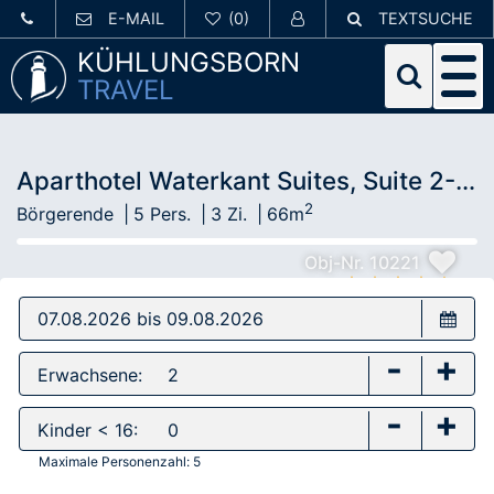
E-MAIL
TEXTSUCHE
KÜHLUNGSBORN
TRAVEL
Aparthotel Waterkant Suites, Suite 2-41
2
Börgerende
5 Pers.
3 Zi.
66m
Obj-Nr. 10221
-
+
Erwachsene:
-
+
Kinder < 16:
Maximale Personenzahl:
5