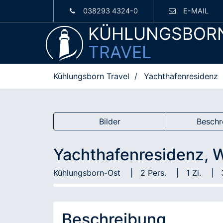
038293 4324-0
E-MAIL
KÜHLUNGSBOR
TRAVEL
Kühlungsborn Travel
Yachthafenresidenz
Bilder
Beschr
Yachthafenresidenz, 
Kühlungsborn-Ost
2 Pers.
1 Zi.
Beschreibung