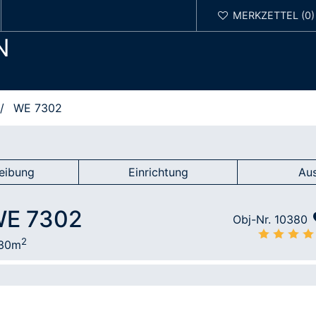
N
WE 7302
eibung
Einrichtung
Au
WE 7302
Obj-Nr. 10380
2
30m