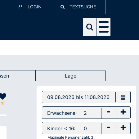
LOGIN
TEXTSUCHE
ssen
Lage
-
+
Erwachsene:
-
+
Kinder < 16:
Maximale Personenzahl:
3