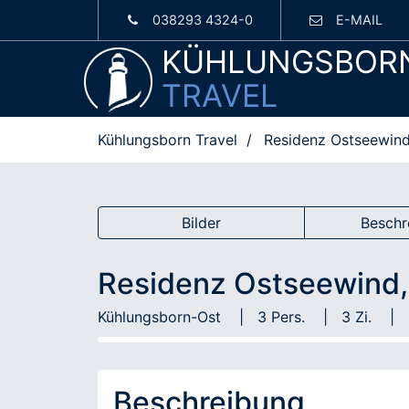
038293 4324-0
E-MAIL
KÜHLUNGSBOR
TRAVEL
Kühlungsborn Travel
Residenz Ostseewin
Bilder
Beschr
Residenz Ostseewind,
Kühlungsborn-Ost
3 Pers.
3 Zi.
Beschreibung