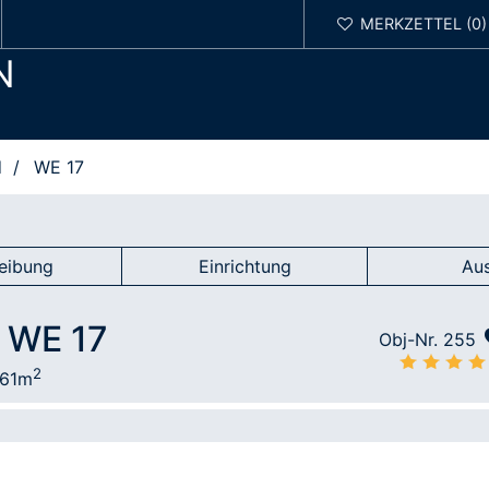
N
d
WE 17
eibung
Einrichtung
Au
 WE 17
Obj-Nr. 255
2
61m