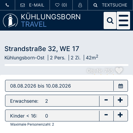
E-MAIL
TEXTSUCHE
KÜHLUNGSBORN
TRAVEL
Strandstraße 32, WE 17
2
Kühlungsborn-Ost
2 Pers.
2 Zi.
42m
Obj-Nr. 755
-
+
Erwachsene:
-
+
Kinder < 16:
Maximale Personenzahl:
2