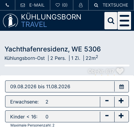
E-MAIL
TEXTSUCHE
KÜHLUNGSBORN
TRAVEL
Yachthafenresidenz, WE 5306
2
Kühlungsborn-Ost
2 Pers.
1 Zi.
22m
Obj-Nr. 817
-
+
Erwachsene:
-
+
Kinder < 16:
Maximale Personenzahl:
2