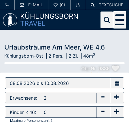
E-MAIL
TEXTSUCHE
KÜHLUNGSBORN
TRAVEL
Urlaubsträume Am Meer, WE 4.6
2
Kühlungsborn-Ost
2 Pers.
2 Zi.
48m
Obj-Nr. 9336
-
+
Erwachsene:
-
+
Kinder < 16:
Maximale Personenzahl:
2