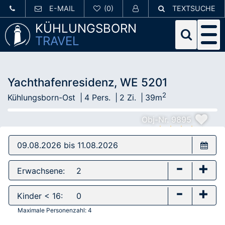
E-MAIL
TEXTSUCHE
KÜHLUNGSBORN
TRAVEL
Yachthafenresidenz, WE 5201
2
Kühlungsborn-Ost
4 Pers.
2 Zi.
39m
Obj-Nr. 9895
-
+
Erwachsene:
-
+
Kinder < 16:
Maximale Personenzahl:
4