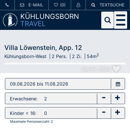
E-MAIL
TEXTSUCHE
KÜHLUNGSBORN
TRAVEL
Villa Löwenstein, App. 12
2
Kühlungsborn-West
2 Pers.
2 Zi.
54m
Obj-Nr. 9839
-
+
Erwachsene:
-
+
Kinder < 16:
Maximale Personenzahl:
2