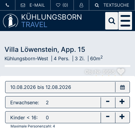
E-MAIL
TEXTSUCHE
KÜHLUNGSBORN
TRAVEL
Villa Löwenstein, App. 15
2
Kühlungsborn-West
4 Pers.
3 Zi.
60m
Obj-Nr. 9955
-
+
Erwachsene:
-
+
Kinder < 16:
Maximale Personenzahl:
4