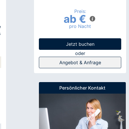
Preis:
ab €
pro Nacht
e
s
Jetzt buchen
oder
laden Sie sich ein unverbindliches Angeb
Angebot & Anfrage
PDF herunter.
Und wenn Sie noch Fragen zum
Buchungsangebot haben, können Sie uns
hier zukommen lassen - wir werden Ihnen diese
Persönlicher Kontakt
umgehend per Email beantworten.
Anrede / Vorname