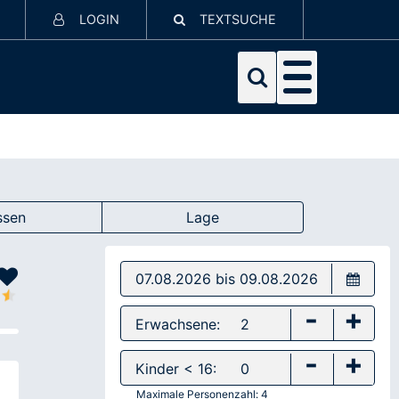
LOGIN
TEXTSUCHE
ssen
Lage
-
+
Erwachsene:
-
+
Kinder < 16:
Maximale Personenzahl:
4