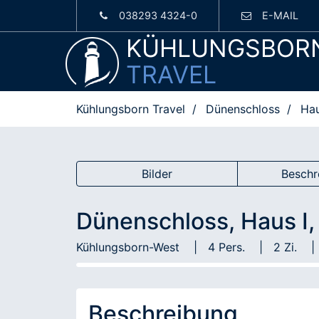
038293 4324-0
E-MAIL
KÜHLUNGSBOR
TRAVEL
Kühlungsborn Travel
Dünenschloss
Hau
Bilder
Beschr
Dünenschloss, Haus I,
Kühlungsborn-West
4 Pers.
2 Zi.
Beschreibung