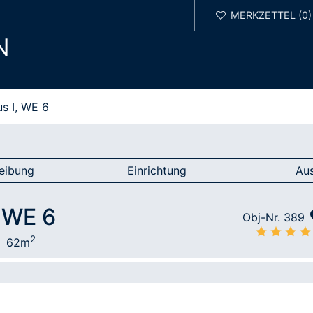
N
s I, WE 6
eibung
Einrichtung
Au
 WE 6
Obj-Nr. 389
2
62m