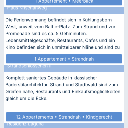
1 Appartement • Meerblick
Haus Krischanweg
Die Ferienwohnung befindet sich in Kühlungsborn
West, unweit vom Baltic-Platz. Zum Strand und zur
Promenade sind es ca. 5 Gehminuten.
Lebensmittelgeschäfte, Restaurants, Cafes und ein
Kino befinden sich in unmittelbarer Nähe und sind zu
Fuß zu erreichen.
1 Appartement • Strandnah
Strandschlösschen II
Komplett saniertes Gebäude in klassischer
Bäderstilarchitektur. Strand und Stadtwald sind zum
Greifen nahe, Restaurants und Einkaufsmöglichkeiten
gleich um die Ecke.
12 Appartements • Strandnah • Kindgerecht
Residenz Laguna
• Barrierefrei • Allergikergeeignet