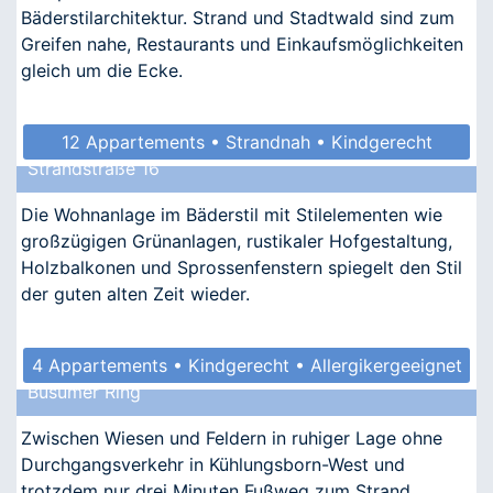
Bäderstilarchitektur. Strand und Stadtwald sind zum
Greifen nahe, Restaurants und Einkaufsmöglichkeiten
gleich um die Ecke.
12 Appartements • Strandnah • Kindgerecht
Strandstraße 16
• Barrierefrei • Allergikergeeignet
Die Wohnanlage im Bäderstil mit Stilelementen wie
großzügigen Grünanlagen, rustikaler Hofgestaltung,
Holzbalkonen und Sprossenfenstern spiegelt den Stil
der guten alten Zeit wieder.
4 Appartements • Kindgerecht • Allergikergeeignet
Büsumer Ring
Zwischen Wiesen und Feldern in ruhiger Lage ohne
Durchgangsverkehr in Kühlungsborn-West und
trotzdem nur drei Minuten Fußweg zum Strand.