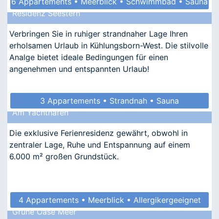
6 Appartements • Meerblick • Schwimmbad • Sauna
Residenz Seestern
• Kindgerecht
Verbringen Sie in ruhiger strandnaher Lage Ihren
erholsamen Urlaub in Kühlungsborn-West. Die stilvolle
Analge bietet ideale Bedingungen für einen
angenehmen und entspannten Urlaub!
3 Appartements • Strandnah • Sauna
Am Yachthafen
• Allergikergeeignet
Die exklusive Ferienresidenz gewährt, obwohl in
zentraler Lage, Ruhe und Entspannung auf einem
6.000 m² großen Grundstück.
4 Appartements • Meerblick • Allergikergeeignet
Grüne Oase Meer