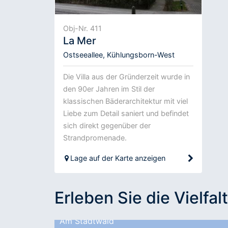
Obj-Nr. 411
La Mer
Ostseeallee, Kühlungsborn-West
Die Villa aus der Gründerzeit wurde in
den 90er Jahren im Stil der
klassischen Bäderarchitektur mit viel
Liebe zum Detail saniert und befindet
sich direkt gegenüber der
Strandpromenade.
Lage auf der Karte anzeigen
Erleben Sie die Vielfalt
Am Stadtwald