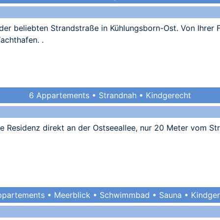
der beliebten Strandstraße in Kühlungsborn-Ost. Von Ihrer 
achthafen. .
6 Appartements • Strandnah • Kindgerecht
te Residenz direkt an der Ostseeallee, nur 20 Meter vom Str
ppartements • Meerblick • Schwimmbad • Sauna • Kindger