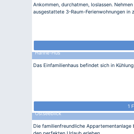
Ankommen, durchatmen, loslassen. Nehmen Si
ausgestattete 3-Raum-Ferienwohnungen in z
Hanne-Hus
Das Einfamilienhaus befindet sich in Kühlu
1 
Ostseeblick
Die familienfreundliche Appartementanlage b
den perfekten Urlaub erleben.