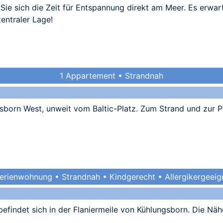
e sich die Zeit für Entspannung direkt am Meer. Es erwar
entraler Lage!
1 Appartement • Strandnah
ngsborn West, unweit vom Baltic-Platz. Zum Strand und zur
Ferienwohnung • Strandnah • Kindgerecht • Allergikergeeig
efindet sich in der Flaniermeile von Kühlungsborn. Die Nä